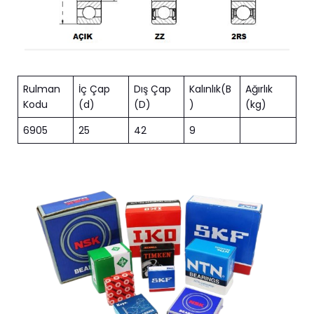
Rulman
İç Çap
Dış Çap
Kalınlık(B
Ağırlık
Kodu
(d)
(D)
)
(kg)
6905
25
42
9