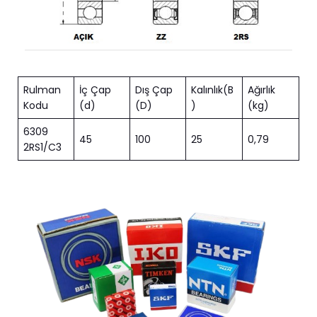
Rulman
İç Çap
Dış Çap
Kalınlık(B
Ağırlık
Kodu
(d)
(D)
)
(kg)
6309
45
100
25
0,79
2RS1/C3