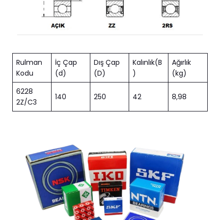
Rulman
İç Çap
Dış Çap
Kalınlık(B
Ağırlık
Kodu
(d)
(D)
)
(kg)
6228
140
250
42
8,98
2Z/C3