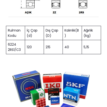
Rulman
İç Çap
Dış Çap
Kalınlık(B
Ağırlık
Kodu
(d)
(D)
)
(kg)
6224
120
215
40
5,15
2RS1/C3