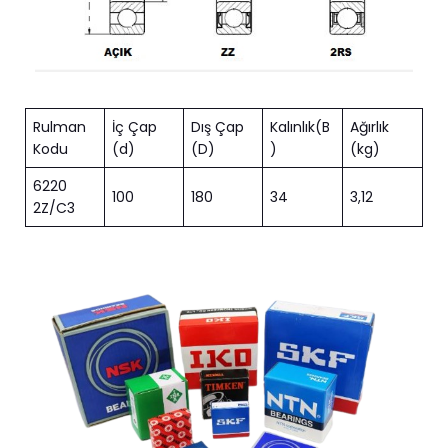
Rulman
İç Çap
Dış Çap
Kalınlık(B
Ağırlık
Kodu
(d)
(D)
)
(kg)
6220
100
180
34
3,12
2Z/C3