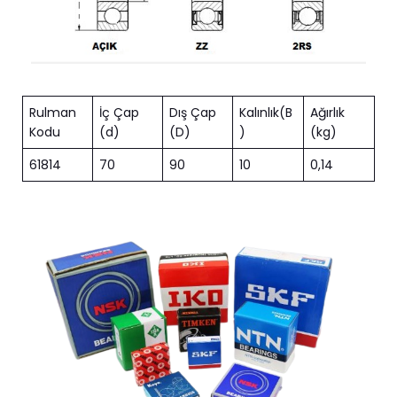
Rulman
İç Çap
Dış Çap
Kalınlık(B
Ağırlık
Kodu
(d)
(D)
)
(kg)
61814
70
90
10
0,14