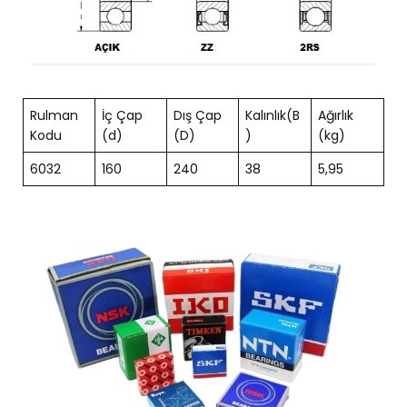
Rulman
İç Çap
Dış Çap
Kalınlık(B
Ağırlık
Kodu
(d)
(D)
)
(kg)
6032
160
240
38
5,95