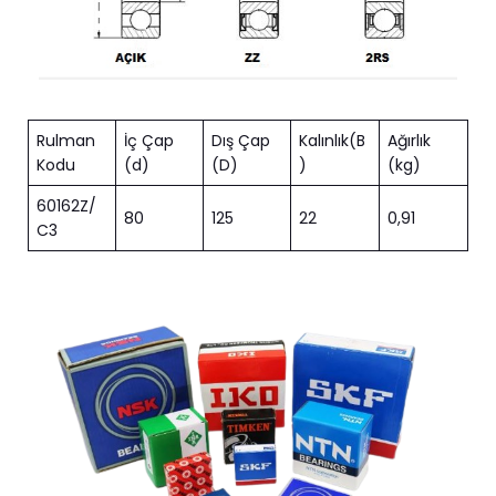
Rulman
İç Çap
Dış Çap
Kalınlık(B
Ağırlık
Kodu
(d)
(D)
)
(kg)
60162Z/
80
125
22
0,91
C3