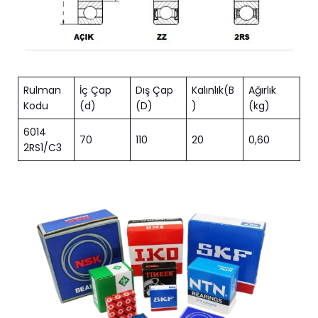
Rulman
İç Çap
Dış Çap
Kalınlık(B
Ağırlık
Kodu
(d)
(D)
)
(kg)
6014
70
110
20
0,60
2RS1/C3