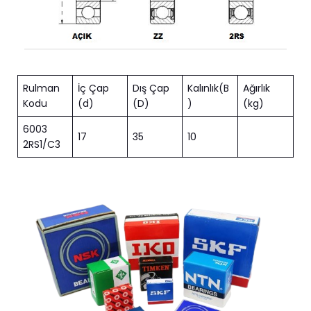
Rulman
İç Çap
Dış Çap
Kalınlık(B
Ağırlık
Kodu
(d)
(D)
)
(kg)
6003
17
35
10
2RS1/C3