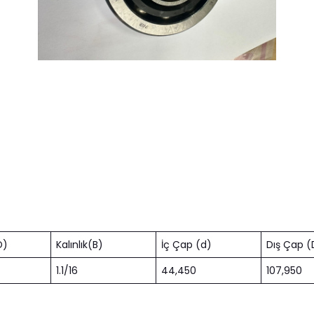
D)
Kalınlık(B)
İç Çap (d)
Dış Çap (
1.1/16
44,450
107,950