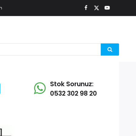
m
Stok Sorunuz:
0532 302 98 20