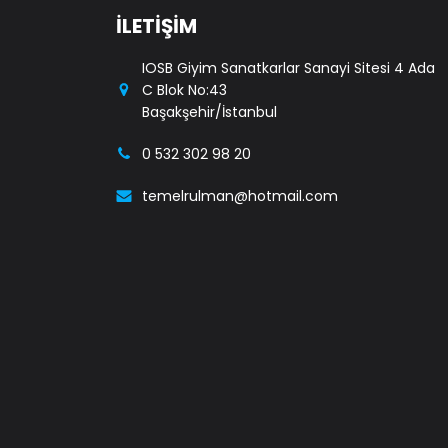
İLETİŞİM
IOSB Giyim Sanatkarlar Sanayi Sitesi 4 Ada
C Blok No:43
Başakşehir/İstanbul
0 532 302 98 20
temelrulman@hotmail.com