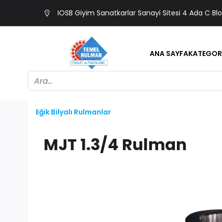
IOSB Giyim Sanatkarlar Sanayi Sitesi 4 Ada C Bl
ANA SAYFA
KATEGOR
Eğik Bilyalı Rulmanlar
MJT 1.3/4 Rulman