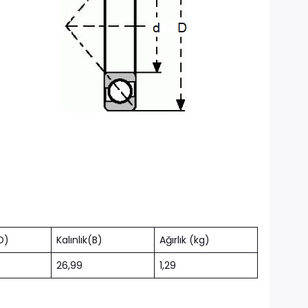
D)
Kalınlık(B)
Ağırlık (kg)
26,99
1,29