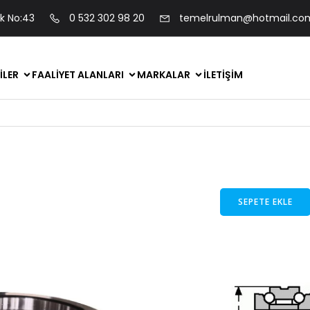
ok No:43
0 532 302 98 20
temelrulman@hotmail.co
ILER
FAALIYET ALANLARI
MARKALAR
İLETIŞIM
SEPETE EKLE