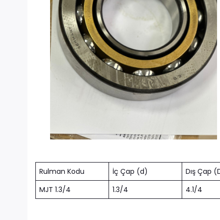
Rulman Kodu
İç Çap (d)
Dış Çap (
MJT 1.3/4
1.3/4
4.1/4