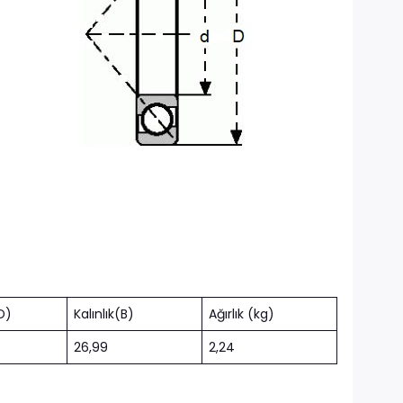
D)
Kalınlık(B)
Ağırlık (kg)
26,99
2,24