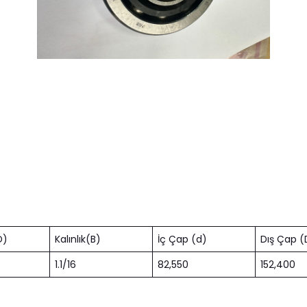
D)
Kalınlık(B)
İç Çap (d)
Dış Çap (
1.1/16
82,550
152,400