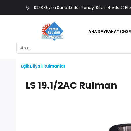
IOSB Giyim Sanatkarlar Sanayi Sitesi 4 Ada C Bl
ANA SAYFA
KATEGOR
Eğik Bilyalı Rulmanlar
LS 19.1/2AC Rulman