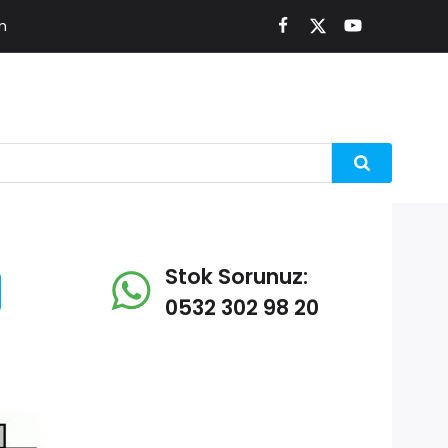
m
Stok Sorunuz:
0532 302 98 20