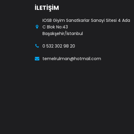
İLETİŞİM
IOSB Giyim Sanatkarlar Sanayi Sitesi 4 Ada
C Blok No:43
Başakşehir/İstanbul
0 532 302 98 20
temelrulman@hotmail.com