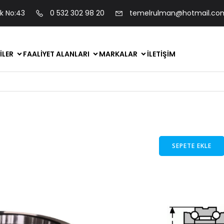
ok No:43
0 532 302 98 20
temelrulman@hotmail.co
ILER
FAALIYET ALANLARI
MARKALAR
İLETIŞIM
SEPETE EKLE