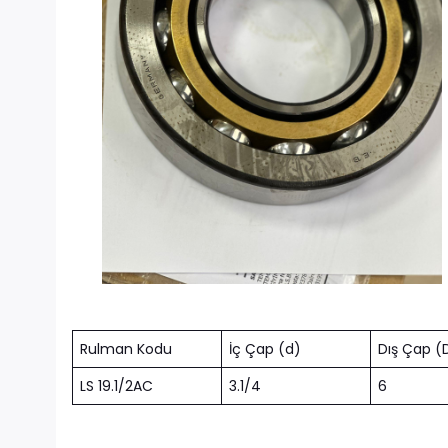
Rulman Kodu
İç Çap (d)
Dış Çap (
LS 19.1/2AC
3.1/4
6