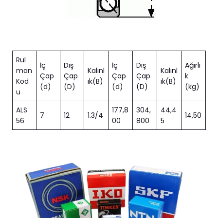
Rul
İç
Dış
İç
Dış
Ağırlı
man
Kalınl
Kalınl
Çap
Çap
Çap
Çap
k
Kod
ık(B)
ık(B)
(d)
(D)
(d)
(D)
(kg)
u
ALS
177,8
304,
44,4
7
12
1.3/4
14,50
56
00
800
5