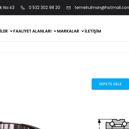
ok No:43
0 532 302 98 20
temelrulman@hotmail.co
ILER
FAALIYET ALANLARI
MARKALAR
İLETIŞIM
SEPETE EKLE