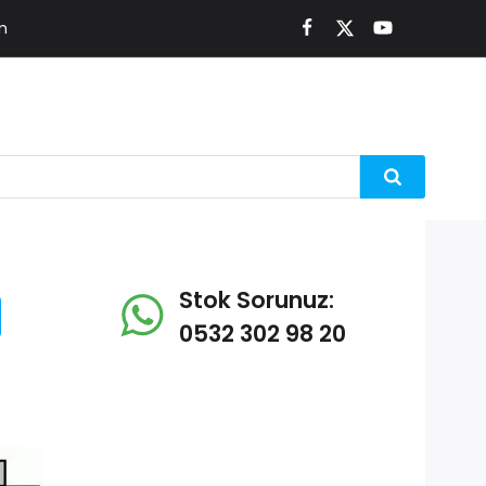
m
Stok Sorunuz:
0532 302 98 20