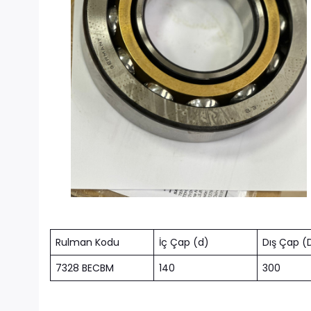
Rulman Kodu
İç Çap (d)
Dış Çap (
7328 BECBM
140
300