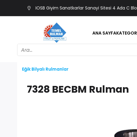
IOSB Giyim Sanatkarlar Sanayi Sitesi 4 Ada C Bl
ANA SAYFA
KATEGOR
Eğik Bilyalı Rulmanlar
7328 BECBM Rulman