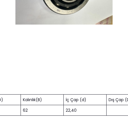
D)
Kalınlık(B)
İç Çap (d)
Dış Çap (
62
22,40