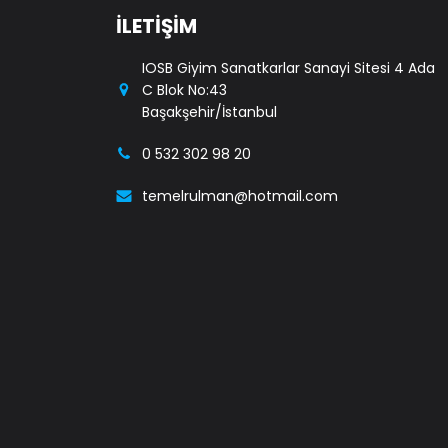
İLETİŞİM
IOSB Giyim Sanatkarlar Sanayi Sitesi 4 Ada
C Blok No:43
Başakşehir/İstanbul
0 532 302 98 20
temelrulman@hotmail.com