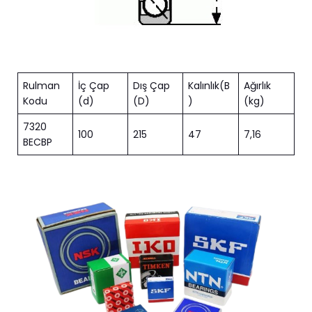
Rulman
İç Çap
Dış Çap
Kalınlık(B
Ağırlık
Kodu
(d)
(D)
)
(kg)
7320
100
215
47
7,16
BECBP