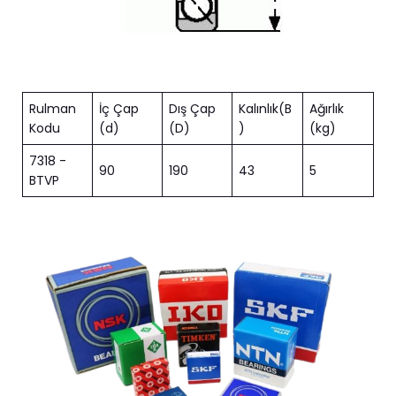
Rulman
İç Çap
Dış Çap
Kalınlık(B
Ağırlık
Kodu
(d)
(D)
)
(kg)
7318 -
90
190
43
5
BTVP