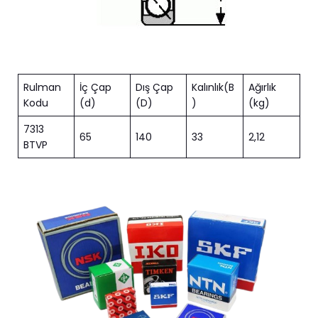
Rulman
İç Çap
Dış Çap
Kalınlık(B
Ağırlık
Kodu
(d)
(D)
)
(kg)
7313
65
140
33
2,12
BTVP