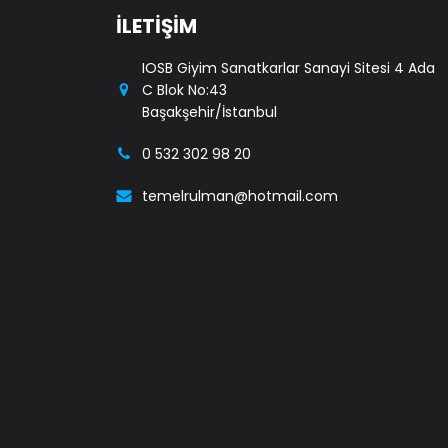
İLETİŞİM
IOSB Giyim Sanatkarlar Sanayi Sitesi 4 Ada
C Blok No:43
Başakşehir/İstanbul
0 532 302 98 20
temelrulman@hotmail.com