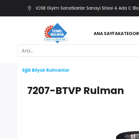
IOSB Giyim Sanatkarlar Sanayi Sitesi 4 Ada C Bl
ANA SAYFA
KATEGOR
Eğik Bilyalı Rulmanlar
7207-BTVP Rulman