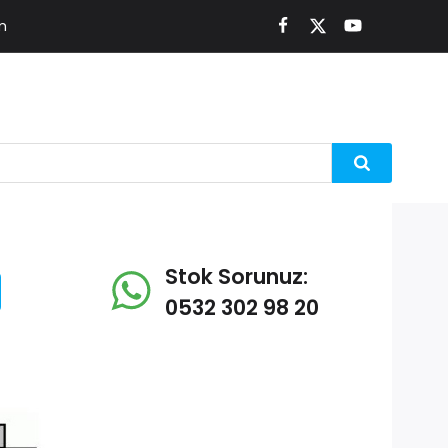
m
Stok Sorunuz:
0532 302 98 20