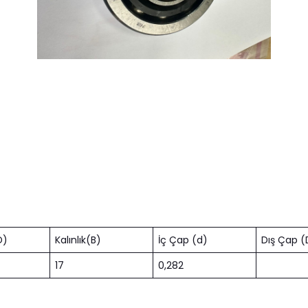
D)
Kalınlık(B)
İç Çap (d)
Dış Çap (
17
0,282