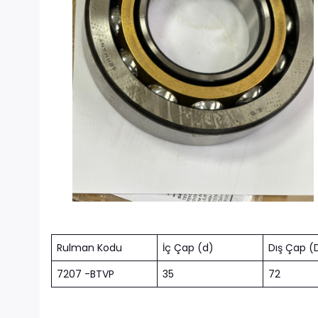
Rulman Kodu
İç Çap (d)
Dış Çap (
7207 -BTVP
35
72