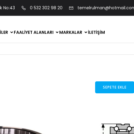
ok No:43
0 532 302 98 20
temelrulman@hotmail.co
ILER
FAALIYET ALANLARI
MARKALAR
İLETIŞIM
SEPETE EKLE