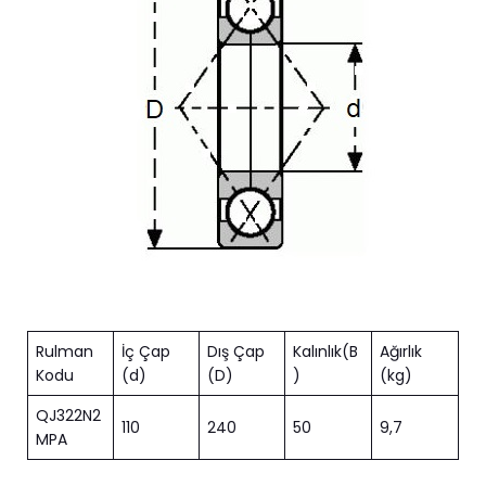
Rulman
İç Çap
Dış Çap
Kalınlık(B
Ağırlık
Kodu
(d)
(D)
)
(kg)
QJ322N2
110
240
50
9,7
MPA