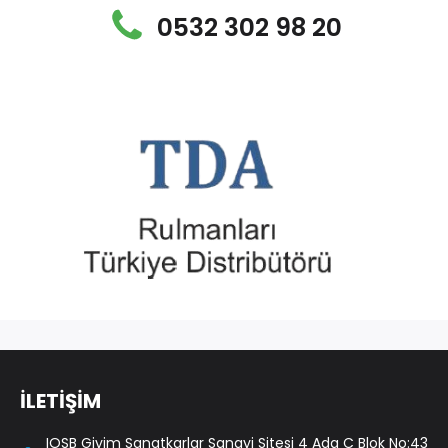
0532 302 98 20
İLETİŞİM
IOSB Giyim Sanatkarlar Sanayi Sitesi 4 Ada C Blok No:43