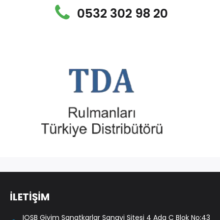
0532 302 98 20
İLETİŞİM
IOSB Giyim Sanatkarlar Sanayi Sitesi 4 Ada C Blok No:43