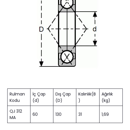
Rulman
İç Çap
Dış Çap
Kalınlık(B
Ağırlık
Kodu
(d)
(D)
)
(kg)
QJ 312
60
130
31
1,69
MA