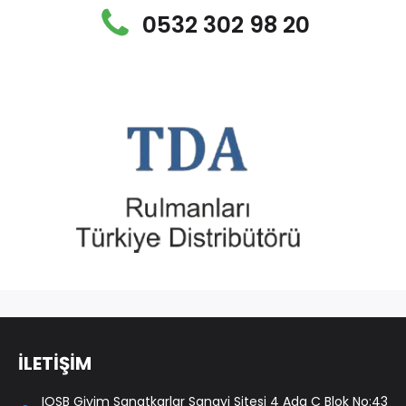
0532 302 98 20
İLETİŞİM
IOSB Giyim Sanatkarlar Sanayi Sitesi 4 Ada C Blok No:43