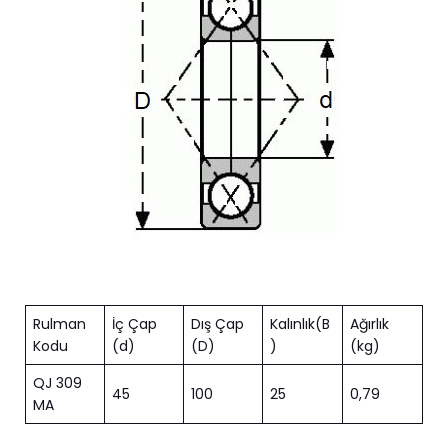
Rulman
İç Çap
Dış Çap
Kalınlık(B
Ağırlık
Kodu
(d)
(D)
)
(kg)
QJ 309
45
100
25
0,79
MA