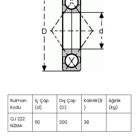
Rulman
İç Çap
Dış Çap
Kalınlık(B
Ağırlık
Kodu
(d)
(D)
)
(kg)
QJ 222
110
200
38
N2MA