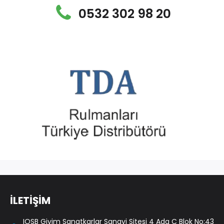
0532 302 98 20
İLETİŞİM
IOSB Giyim Sanatkarlar Sanayi Sitesi 4 Ada C Blok No:43