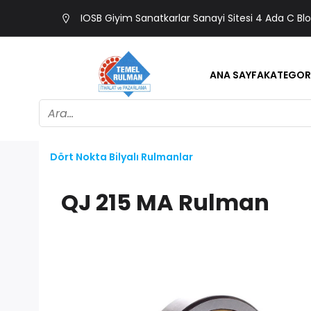
IOSB Giyim Sanatkarlar Sanayi Sitesi 4 Ada C Bl
ANA SAYFA
KATEGOR
Dört Nokta Bilyalı Rulmanlar
QJ 215 MA Rulman