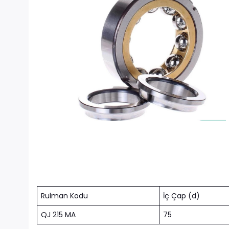
Rulman Kodu
İç Çap (d)
QJ 215 MA
75