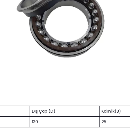
Dış Çap (D)
Kalınlık(B)
130
25