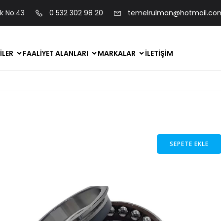
ok No:43
0 532 302 98 20
temelrulman@hotmail.co
ILER
FAALIYET ALANLARI
MARKALAR
İLETIŞIM
SEPETE EKLE