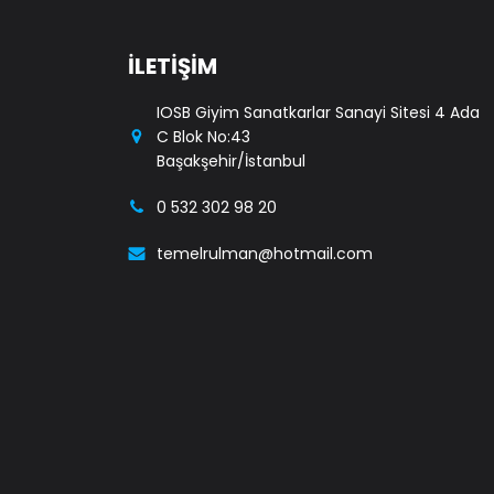
İLETİŞİM
IOSB Giyim Sanatkarlar Sanayi Sitesi 4 Ada
C Blok No:43
Başakşehir/İstanbul
0 532 302 98 20
temelrulman@hotmail.com