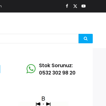
m
Stok Sorunuz:
0532 302 98 20