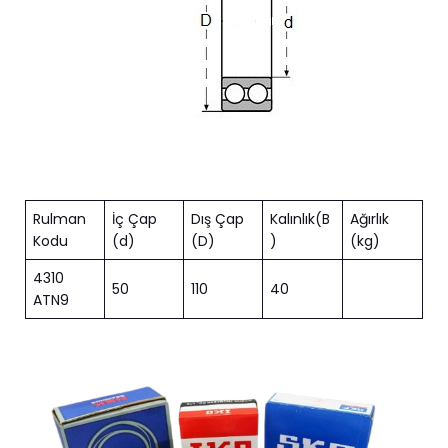
Rulman
İç Çap
Dış Çap
Kalınlık(B
Ağırlık
Kodu
(d)
(D)
)
(kg)
4310
50
110
40
ATN9