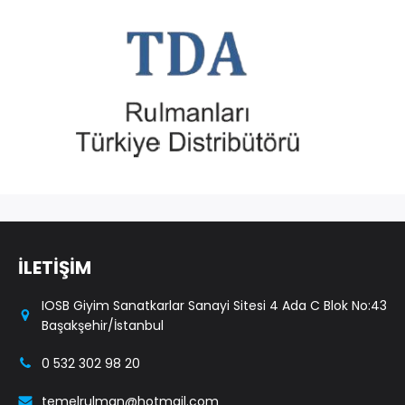
İLETİŞİM
IOSB Giyim Sanatkarlar Sanayi Sitesi 4 Ada C Blok No:43
Başakşehir/İstanbul
0 532 302 98 20
temelrulman@hotmail.com