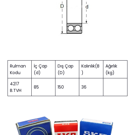
Rulman
İç Çap
Dış Çap
Kalınlık(B
Ağırlık
Kodu
(d)
(D)
)
(kg)
4217
85
150
36
B.TVH