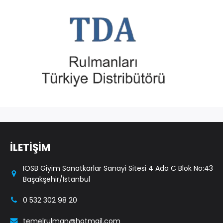
İLETİŞİM
IOSB Giyim Sanatkarlar Sanayi Sitesi 4 Ada C Blok No:43
Başakşehir/İstanbul
0 532 302 98 20
temelrulman@hotmail.com