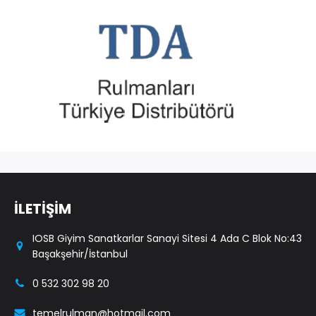
İLETİŞİM
IOSB Giyim Sanatkarlar Sanayi Sitesi 4 Ada C Blok No:43
Başakşehir/İstanbul
0 532 302 98 20
temelrulman@hotmail.com