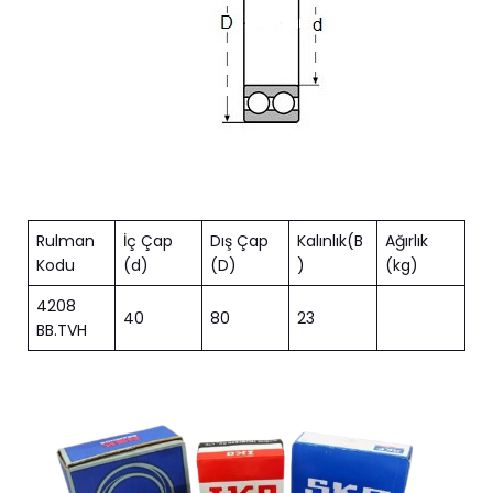
Rulman
İç Çap
Dış Çap
Kalınlık(B
Ağırlık
Kodu
(d)
(D)
)
(kg)
4208
40
80
23
BB.TVH