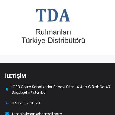
İLETİŞİM
IOSB Giyim Sanatkarlar Sanayi Sitesi 4 Ada C Blok No:43
Başakşehir/İstanbul
0 532 302 98 20
temelrulman@hotmail.com