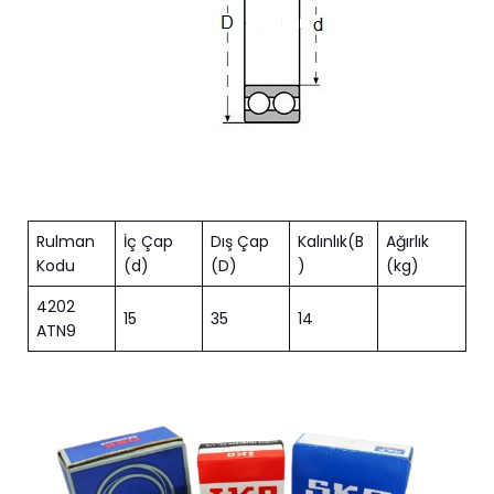
Rulman
İç Çap
Dış Çap
Kalınlık(B
Ağırlık
Kodu
(d)
(D)
)
(kg)
4202
15
35
14
ATN9