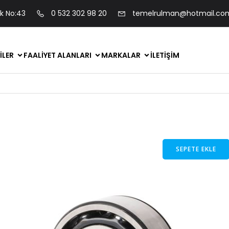
ok No:43
0 532 302 98 20
temelrulman@hotmail.co
ILER
FAALIYET ALANLARI
MARKALAR
İLETIŞIM
SEPETE EKLE