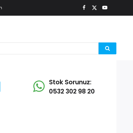
m
Stok Sorunuz:
0532 302 98 20