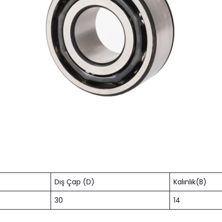
Dış Çap (D)
Kalınlık(B)
30
14