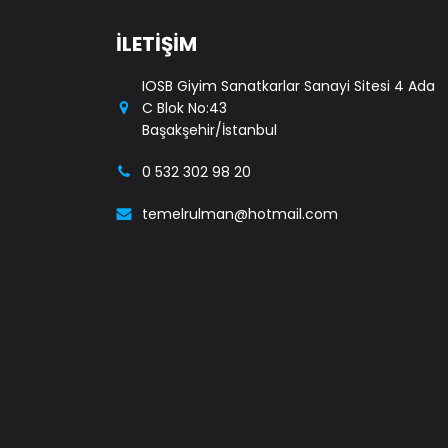
İLETİŞİM
IOSB Giyim Sanatkarlar Sanayi Sitesi 4 Ada
C Blok No:43
Başakşehir/İstanbul
0 532 302 98 20
temelrulman@hotmail.com