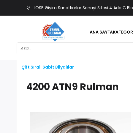
IOSB Giyim Sanatkarlar Sanayi Sitesi 4 Ada C Bl
ANA SAYFA
KATEGOR
Çift Sıralı Sabit Bilyalılar
4200 ATN9 Rulman