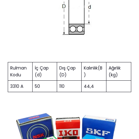
Rulman
İç Çap
Dış Çap
Kalınlık(B
Ağırlık
Kodu
(d)
(D)
)
(kg)
3310 A
50
110
44,4