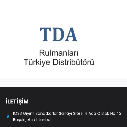
İLETİŞİM
IOSB Giyim Sanatkarlar Sanayi Sitesi 4 Ada C Blok No:43
Başakşehir/İstanbul