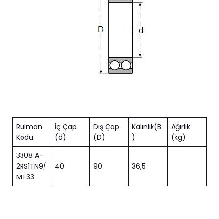
Rulman
İç Çap
Dış Çap
Kalınlık(B
Ağırlık
Kodu
(d)
(D)
)
(kg)
3308 A-
2RS1TN9/
40
90
36,5
MT33