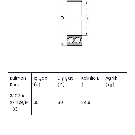
Rulman
İç Çap
Dış Çap
Kalınlık(B
Ağırlık
Kodu
(d)
(D)
)
(kg)
3307 A-
2ZTN9/M
35
80
34,9
T33