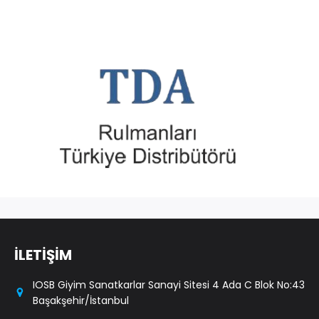
İLETİŞİM
IOSB Giyim Sanatkarlar Sanayi Sitesi 4 Ada C Blok No:43
Başakşehir/İstanbul