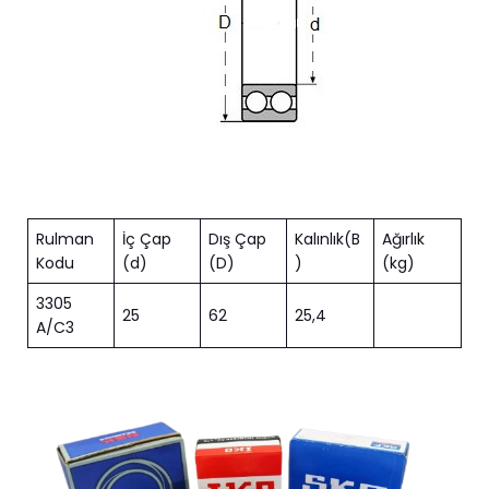
Rulman
İç Çap
Dış Çap
Kalınlık(B
Ağırlık
Kodu
(d)
(D)
)
(kg)
3305
25
62
25,4
A/C3