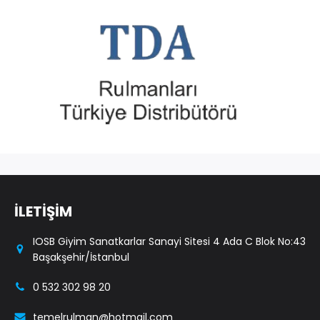
İLETİŞİM
IOSB Giyim Sanatkarlar Sanayi Sitesi 4 Ada C Blok No:43
Başakşehir/İstanbul
0 532 302 98 20
temelrulman@hotmail.com