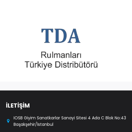
İLETİŞİM
IOSB Giyim Sanatkarlar Sanayi Sitesi 4 Ada C Blok No:43
Başakşehir/İstanbul