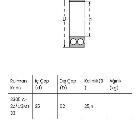
Rulman
İç Çap
Dış Çap
Kalınlık(B
Ağırlık
Kodu
(d)
(D)
)
(kg)
3305 A-
2Z/C3MT
25
62
25,4
33