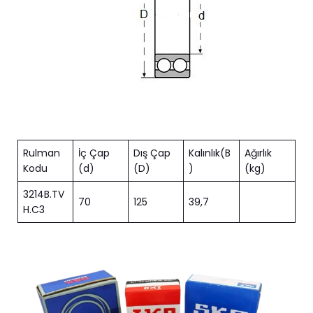
Rulman
İç Çap
Dış Çap
Kalınlık(B
Ağırlık
Kodu
(d)
(D)
)
(kg)
3214B.TV
70
125
39,7
H.C3