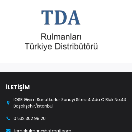
İLETİŞİM
IOSB Giyim Sanatkarlar Sanayi Sitesi 4 Ada C Blok No:43
Başakşehir/İstanbul
0 532 302 98 20
temelrulman@hotmail.com