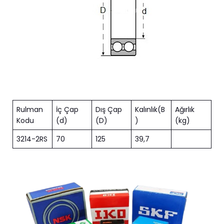
Rulman
İç Çap
Dış Çap
Kalınlık(B
Ağırlık
Kodu
(d)
(D)
)
(kg)
3214-2RS
70
125
39,7