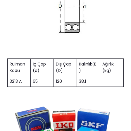
Rulman
İç Çap
Dış Çap
Kalınlık(B
Ağırlık
Kodu
(d)
(D)
)
(kg)
3213 A
65
120
38,1