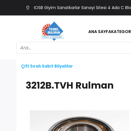
IOSB Giyim Sanatkarlar Sanayi Sitesi 4 Ada C Bl
ANA SAYFA
KATEGOR
Çift Sıralı Sabit Bilyalılar
3212B.TVH Rulman