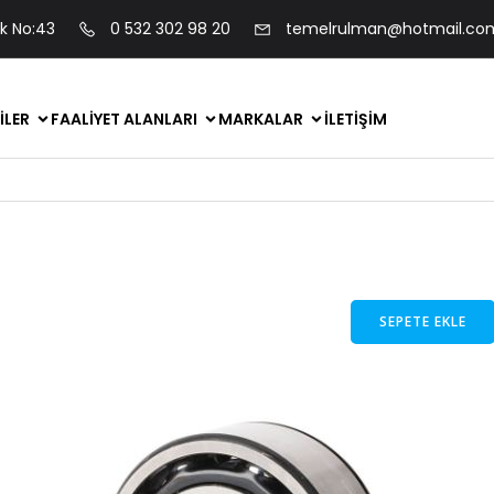
ok No:43
0 532 302 98 20
temelrulman@hotmail.co
ILER
FAALIYET ALANLARI
MARKALAR
İLETIŞIM
SEPETE EKLE