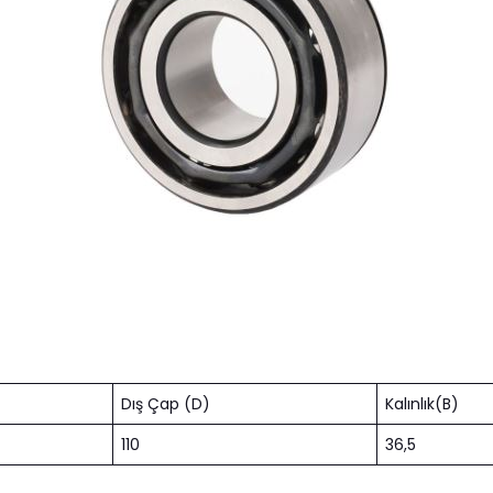
Dış Çap (D)
Kalınlık(B)
110
36,5