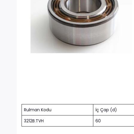
Rulman Kodu
İç Çap (d)
3212B.TVH
60