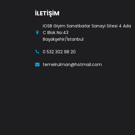
İLETİŞİM
IOSB Giyim Sanatkarlar Sanayi Sitesi 4 Ada
C Blok No:43
Başakşehir/İstanbul
0 532 302 98 20
temelrulman@hotmail.com