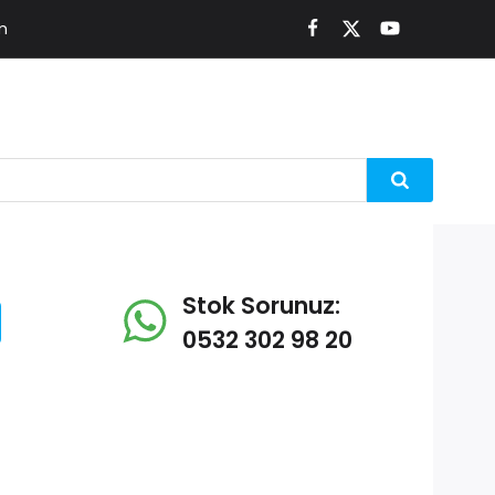
m
Stok Sorunuz:
0532 302 98 20