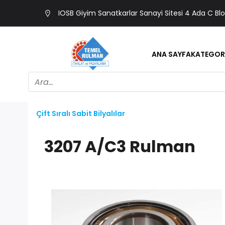
IOSB Giyim Sanatkarlar Sanayi Sitesi 4 Ada C Bl
ANA SAYFA
KATEGOR
Çift Sıralı Sabit Bilyalılar
3207 A/C3 Rulman