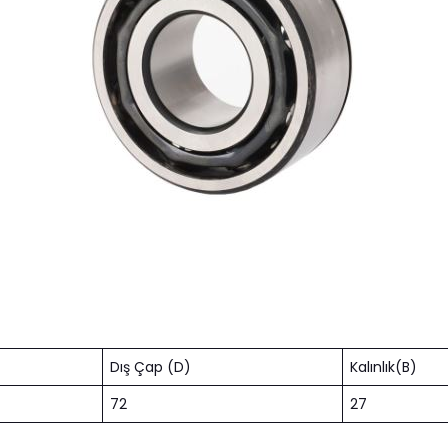
Dış Çap (D)
Kalınlık(B)
72
27