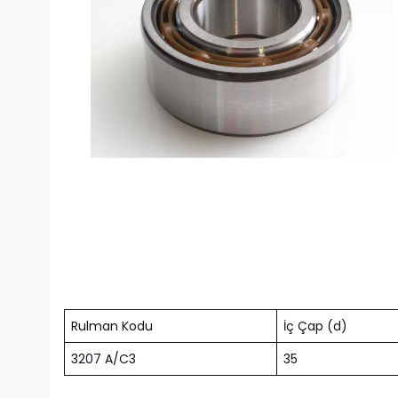
Rulman Kodu
İç Çap (d)
3207 A/C3
35