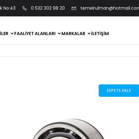
ok No:43
0 532 302 98 20
temelrulman@hotmail.co
ILER
FAALIYET ALANLARI
MARKALAR
İLETIŞIM
SEPETE EKLE