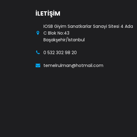
İLETİŞİM
IOSB Giyim Sanatkarlar Sanayi Sitesi 4 Ada
C Blok No:43
Başakşehir/İstanbul
0 532 302 98 20
temelrulman@hotmail.com