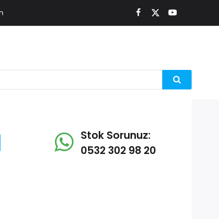
m
Stok Sorunuz:
0532 302 98 20