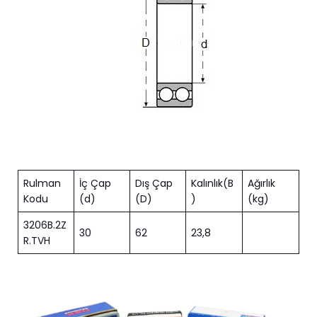
Rulman
İç Çap
Dış Çap
Kalınlık(B
Ağırlık
Kodu
(d)
(D)
)
(kg)
3206B.2Z
30
62
23,8
R.TVH