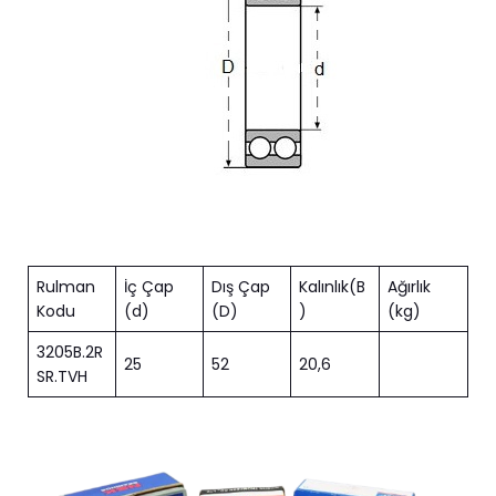
Rulman
İç Çap
Dış Çap
Kalınlık(B
Ağırlık
Kodu
(d)
(D)
)
(kg)
3205B.2R
25
52
20,6
SR.TVH