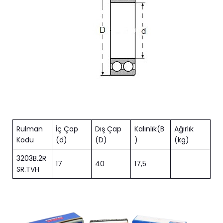
Rulman
İç Çap
Dış Çap
Kalınlık(B
Ağırlık
Kodu
(d)
(D)
)
(kg)
3203B.2R
17
40
17,5
SR.TVH