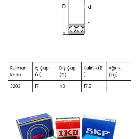
Rulman
İç Çap
Dış Çap
Kalınlık(B
Ağırlık
Kodu
(d)
(D)
)
(kg)
3203
17
40
17,5