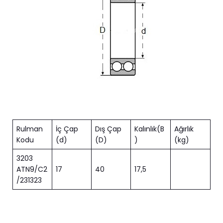
Rulman
İç Çap
Dış Çap
Kalınlık(B
Ağırlık
Kodu
(d)
(D)
)
(kg)
3203
ATN9/C2
17
40
17,5
/231323