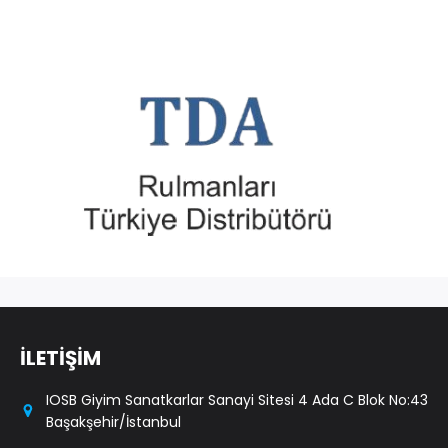
İLETİŞİM
IOSB Giyim Sanatkarlar Sanayi Sitesi 4 Ada C Blok No:43
Başakşehir/İstanbul