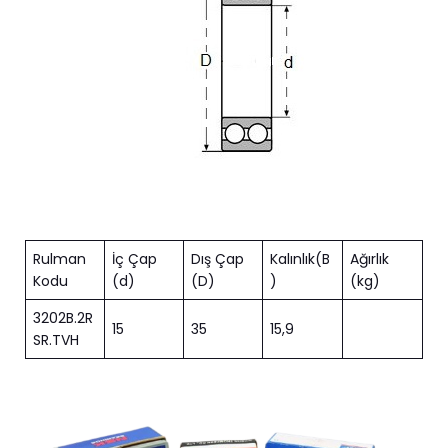
Rulman
İç Çap
Dış Çap
Kalınlık(B
Ağırlık
Kodu
(d)
(D)
)
(kg)
3202B.2R
15
35
15,9
SR.TVH