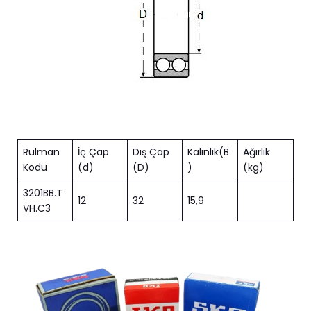
Rulman
İç Çap
Dış Çap
Kalınlık(B
Ağırlık
Kodu
(d)
(D)
)
(kg)
3201BB.T
12
32
15,9
VH.C3