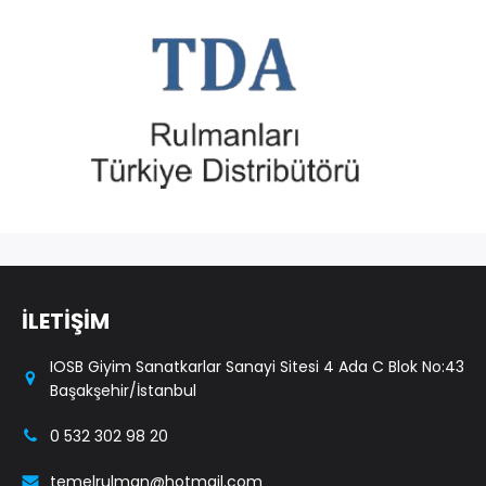
İLETİŞİM
IOSB Giyim Sanatkarlar Sanayi Sitesi 4 Ada C Blok No:43
Başakşehir/İstanbul
0 532 302 98 20
temelrulman@hotmail.com